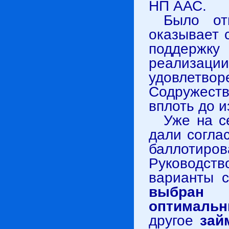
НП ААС.
Было от
оказывает 
поддерж
реализации
удовлетвор
Содружеств
вплоть до 
Уже на с
дали согла
баллотир
Руководст
варианты 
выбран 
оптимальн
другое
зай