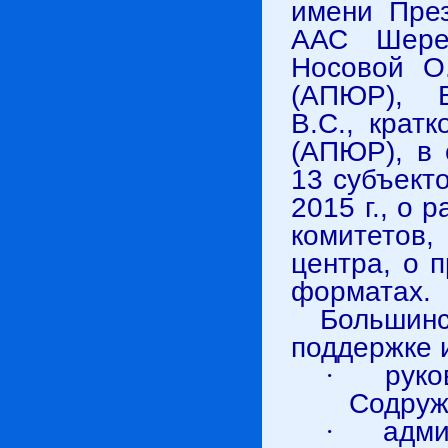
имени Пре
ААС Шерем
Носовой О.
(АПЮР), 
В.С., крат
(АПЮР), в 
13 субъект
2015 г., о
комитетов
центра, о 
форматах.
Большин
поддержке 
·
руко
Содруж
·
адми