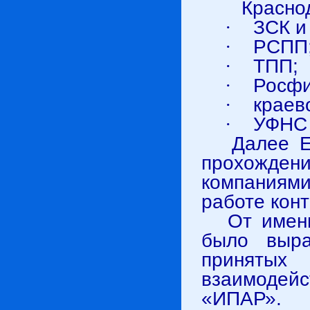
Красно
·
ЗСК и
·
РСПП
·
ТПП;
·
Росфи
·
краев
·
УФНС 
Далее Еч
прохожден
компаниям
работе кон
От имен
было выра
приняты
взаимодей
«ИПАР». 