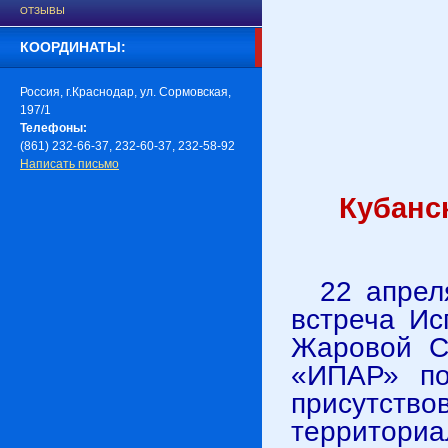
ОТЗЫВЫ
КООРДИНАТЫ:
Россия, г.Краснодар, ул. Сормовская,
197/1
Телефоны:
(861) 232-66-37, 232-60-37, 232-58-92
Написать письмо
Кубанс
22 апрел
встреча Ис
Жаровой С
«ИПАР» по
присутств
территори