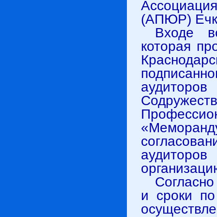
Ассоциац
(АПЮР) Ечк
Входе в
которая п
Крас
подписанн
аудитор
Содружес
Профессио
«Мемора
согласован
аудиторо
организаци
Согласно
и сроки по
осуществл