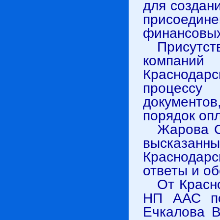
для создан
присоедин
финансовых
Присутст
компаний
Краснодар
процессу
документо
порядок оп
Жарова С
высказа
Краснодар
ответы и о
От Красн
НП ААС п
Ечкалова В