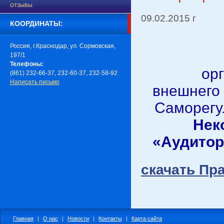
ОТЗЫВЫ
09.02.2015 г
КООРДИНАТЫ:
Россия, г.Краснодар, ул. Сормовская,
197/1
Телефоны:
ор
(861) 232-66-37, 232-60-37, 232-58-92
Написать письмо
внешнего
Саморегу
Нек
«Аудитор
скачать Пр
Главная
|
О нас
|
Новости
|
Контакты
|
Карта сайта