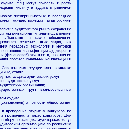
аудита, т.п.) могут привести к росту
радации института аудита в рыночной
азывают предпринимаемые в последнее
ионно осуществляемой аудиторскими
азвития аудиторского рынка сохранение
ими организациями и индивидуальными
и субъектами, а также обеспечения
дполагает решение таких задач, как
ения передовых технологий и методов
в, повышение квалификации аудиторов в
кой (финансовой) отчетности, повышение
шения профессиональных компетенций и
. Советом был осуществлен комплекс
 них, стали:
ру поставщика аудиторских услуг;
нке аудиторских услуг;
 аудиторских организаций;
существенных групп взаимосвязанных
ам аудита;
нансовой) отчетности общественно-
 и проведения открытых конкурсов по
 и прозрачности таких конкурсов. Для
 выбору поставщика аудиторских услуг
удиторским организациям по раскрытию
ческие рекомендации по организации и