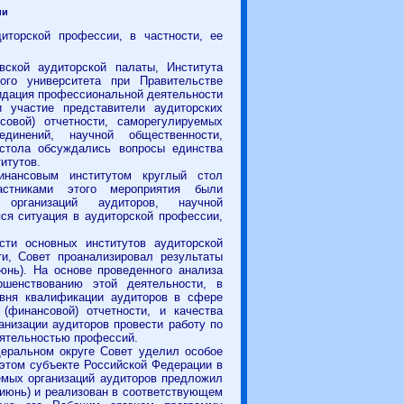
ии
иторской профессии, в частности, ее
ской аудиторской палаты, Института
ого университета при Правительстве
идация профессиональной деятельности
 участие представители аудиторских
совой) отчетности, саморегулируемых
единений, научной общественности,
 стола обсуждались вопросы единства
итутов.
инансовым институтом круглый стол
астниками этого мероприятия были
 организаций аудиторов, научной
ся ситуация в аудиторской профессии,
сти основных институтов аудиторской
и, Совет проанализировал результаты
юнь). На основе проведенного анализа
шенствованию этой деятельности, в
овня квалификации аудиторов в сфере
 (финансовой) отчетности, и качества
анизации аудиторов провести работу по
еятельностью профессий.
еральном округе Совет уделил особое
этом субъекте Российской Федерации в
емых организаций аудиторов предложил
июнь) и реализован в соответствующем