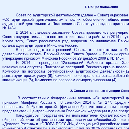
1. Общие положения
Совет по аудиторской деятельности (далее – Совет) образова
«Об аудиторской деятельности» в целях обеспечения обществен
аудиторской деятельности. Положение о Совете утверждено приказом
№ 146н.
В 2014 г. плановые заседания Совета проводились регулярно
Совета осуществлялась в соответствии с планом работы на 2014 г., у
Кроме того, Совет рассмотрел ряд вопросов по инициативе Рабоч
организаций аудиторов и Минфина России.
В целях подготовки решений Совета в соответствии с Ф
деятельности» создан Рабочий орган Совета (далее – Рабочий орган
утверждено приказом Минфина России от 29 декабря 2009 г. № 146н.
В 2014 г. проведено 12заседаний Рабочего органа. Зас
исключением августа). Подготовка заседаний Рабочего органа велась
Комиссия по вопросам регулирования аудиторской деятельности
(1
рынка аудиторских услуг (8), Комиссия по контролю качества работы (
квалификации (8), Комиссия по вопросам саморегулирования (4).
2. Состав и основные функции Сове
В соответствии с Федеральным законом «Об аудиторской д
приказом Минфина России от 8 сентября 2014 г. № 277. Среди ч
пользователей бухгалтерской (финансовой) отчетности, три предс
представитель Центрального банка Российской Федерации и два пред
Кандидатуры представителей пользователей бухгалтерской 
общероссийскими общественными организациями «Российский союз 
«Деловая Россия» и «ОПОРА РОССИИ», Ассоциацией российских банко
(финансовой) отчетности и аудиторских услуг по 30 % составляют пр