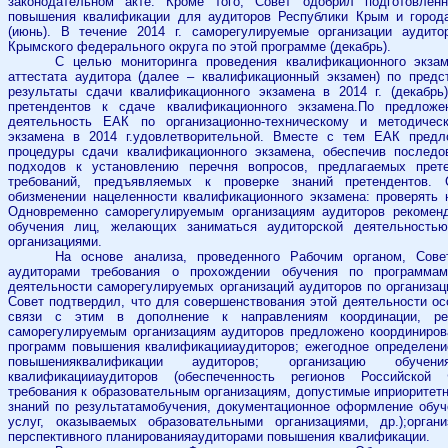
законодательном акте. Кроме того, Совет одобрил подготовле
повышения квалификации для аудиторов Республики Крым и город
(июнь). В течение 2014 г. саморегулируемые организации аудито
Крымского федерального округа по этой программе (декабрь).
С целью мониторинга проведения квалификационного экзам
аттестата аудитора (далее – квалификационный экзамен) по пред
результаты сдачи квалификационного экзамена в 2014 г. (декабр
претендентов к сдаче квалификационного экзамена.
По предложе
деятельность ЕАК по организационно-техническому и методичес
экзамена в 2014 г.удовлетворительной. Вместе с тем
ЕАК предл
процедуры сдачи квалификационного экзамена, обеспечив последо
подходов к установлению перечня вопросов, предлагаемых прете
требований, предъявляемых к проверке знаний претендентов.
обизменении нацеленности квалификационного экзамена: проверять н
Одновременно саморегулируемым организациям аудиторов рекоменд
обучения лиц, желающих заниматься аудиторской деятельностью
организациями.
На основе анализа, проведенного Рабочим органом, Сове
аудиторами требования о прохождении обучения по программа
деятельности саморегулируемых организаций аудиторов по организации
Совет подтвердил, что для совершенствования этой деятельности ос
связи с этим в дополнение к направлениям координации, ре
саморегулируемым организациям аудиторов предложено координирова
программ повышения квалификацииаудиторов; ежегодное определени
повышенияквалификации аудиторов; организацию обуч
квалификацииаудиторов (обеспеченность регионов Российской
требования к образовательным организациям, допустимые иприоритет
знаний по результатамобучения, документационное оформление обуч
услуг, оказываемых образовательными организациями, др.);орга
перспективного планированияаудиторами повышения квалификации.