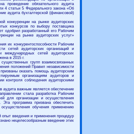
на проведение обязательного аудита
сти 4 статьи 5 Федерального закона «Об
ние аудита бухгалтерской (финансовой)
ой конкуренции на рынке аудиторских
ытых конкурсов по выбору поставщика
ет одобрил разработанный его Рабочим
уренции на рынке аудиторских услуг»
ния их конкурентоспособности Рабочим
ти сетей аудиторских организаций и
и международных сетей аудиторских
ена в 2015 г.
т существенных групп взаимосвязанных
нения положений Правил независимости
я призваны оказать помощь аудиторским
улируемым организациям аудиторов и
ии контроля соблюдения аудиторскими
в аудита важным является обеспечение
аправлении стала разработка Рабочим
лей для организации и осуществления
. Эта программа призвана обеспечить
и осуществления обучения применению
 опыт введения и применения процедур
ризнано нецелесообразным введение этих