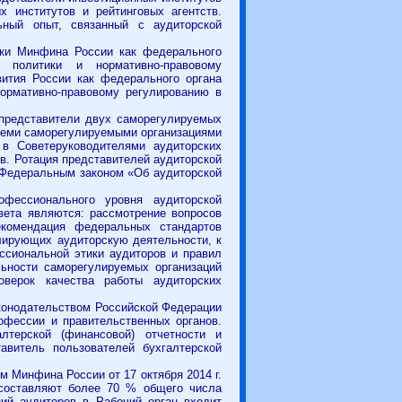
 институтов и рейтинговых агентств.
ый опыт, связанный с аудиторской
ики Минфина России как федерального
 политики и нормативно-правовому
ития России как федерального органа
нормативно-правовому регулированию в
представители двух саморегулируемых
семи саморегулируемыми организациями
 в Советеруководителями аудиторских
в. Ротация представителей аудиторской
 Федеральным законом «Об аудиторской
фессионального уровня аудиторской
ета являются: рассмотрение вопросов
екомендация федеральных стандартов
лирующих аудиторскую деятельности, к
ссиональной этики аудиторов и правил
льности саморегулируемых организаций
оверок качества работы аудиторских
конодательством Российской Федерации
офессии и правительственных органов.
терской (финансовой) отчетности и
авитель пользователей бухгалтерской
м Минфина России от 17 октября 2014 г.
составляют более 70 % общего числа
ий аудиторов в Рабочий орган входит