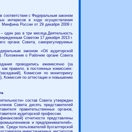
н в соответствии с Федеральным законом
ных интересов в ходе осуществления
 Минфина России от 29 декабря 2009 г.
 – один раз в три месяца.Деятельность
твержденным Советом 17 декабря 2013 г.
его органа Совета, саморегулируемых
едеральным законом «Об аудиторской
). Положение о Рабочем органе Совета
едания проводились ежемесячно (за
, как правило, в постоянных комиссиях:
2заседаний),
Комиссия по мониторингу
8), Комиссия по аттестации и повышению
та
еятельности» состав Совета утвержден
ленов Совета десять представителей
тавителя правительственных органов,
ставителя аудиторской профессии.
(финансовой) отчетности представлены
промышленников и предпринимателей»,
в. Среди пользователей бухгалтерской
едставители инвестиционных институтов