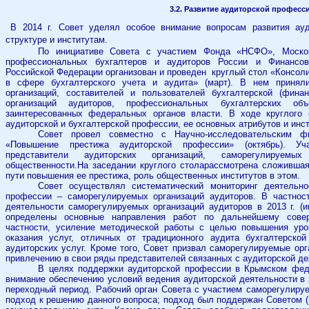
3.2. Развитие аудиторской професс
В 2014 г. Совет уделял особое внимание вопросам развития ауд
структуре и институтам.
По инициативе Совета с участием Фонда «НСФО», Москов
профессиональных бухгалтеров и аудиторов России и Финансов
Российской Федерации организован и проведен круглый стол «Консол
в сфере бухгалтерского учета и аудита» (март). В нем приняли
организаций, составителей и пользователей бухгалтерской (финан
организаций аудиторов, профессиональных бухгалтерских объ
заинтересованных федеральных органов власти. В ходе круглого
аудиторской и бухгалтерской профессии, ее основных атрибутов и инст
Совет провел совместно с Научно-исследовательским ф
«Повышение престижа аудиторской профессии» (октябрь). Уч
представители аудиторских организаций, саморегулируемых
общественности.На заседании круглого столарассмотрена сложившая
пути повышения ее престижа, роль общественных институтов в этом.
Совет осуществлял систематический мониторинг деятельно
профессии – саморегулируемых организаций аудиторов. В частност
деятельности саморегулируемых организаций аудиторов в 2013 г. (и
определены основные направления работ по дальнейшему совер
частности, усиление методической работы с целью повышения ур
оказания услуг, отличных от традиционного аудита бухгалтерской
аудиторских услуг. Кроме того, Совет призвал саморегулируемые орг
привлечению в свои ряды представителей связанных с аудиторской д
В целях поддержки аудиторской профессии в Крымском фед
внимание обеспечению условий ведения аудиторской деятельности в 
переходный период. Рабочий орган Совета с участием саморегулиру
подход к решению данного вопроса; подход был поддержан Советом (