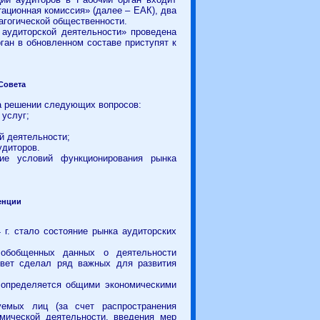
тационная комиссия» (далее – ЕАК)
, два
агогической общественности.
 аудиторской деятельности» проведена
рган в обновленном составе приступят к
Совета
на решении следующих вопросов:
 услуг;
й деятельности;
удиторов.
ие условий функционирования рынка
ренции
г. стало состояние рынка аудиторских
 обобщенных данных о деятельности
овет сделал ряд важных для развития
 определяется общими экономическими
уемых лиц (за счет распространения
мической деятельности, введения мер