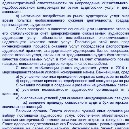
административной ответственности за непроведение обязательного 
недобросовестной конкуренции на рынке аудиторских услуг и дег
экономике;
в) негативное воздействие на рынок аудиторских услуг ок
время попытки необоснованного сужения деятельности, традиц
организациями, аудиторами.
Совет определил в качестве основной цели нынешнего этапа р
его стабильностиза счет диверсификации оказываемых аудиторск
аудиторами услуг, объективно востребованных экономическим
надлежащего качества таких услуг. Реализация этой цели пре
интенсификация процесса оказания услуг посредством распростран
аудиторской практики, стандартизации аудиторских бизнес-процессо
сфере оказания услуг, отличных от традиционного аудита бухгалтерс
качества оказываемых услуг, в том числе за счет стабильного повы
навыков, повышения стандартов контроля качества работы.
С целью стабилизации рынка аудиторских услуг в 2014 г
мерсовершенствования условий конкуренции нанем. Важнейшими, среди
а) улучшение практики проведения открытых конкурсов по выбо
б) определение признаков недобросовестной конкуренции на ры
г) оказания помощи в создании и развитии национальных сетей
д) усиления независимости аудиторских организаций от 
клиентов;
е) обеспечения условий для обучения международным стандарт
ж) введение процедур совместного аудита бухгалтерской (фи
значимых организаций.
Рабочим органом Совета обобщен лучший опыт организации
выбору поставщика аудиторских услуг, обеспечения объективности
оказания методической помощи организаторам открытых конкурсов по
Совет одобрил подготовленные его Рабочим органом: рекомендации а
информации на своем официальном Интернет-сайте (июнь);
методи