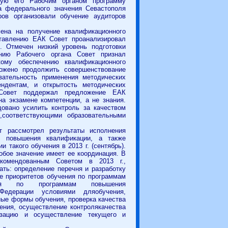
нную его Рабочим органом программу
а федерального значения Севастополя
ров организовали обучение аудиторов
ена на получение квалификационного
ставлению ЕАК Совет проанализировал
ь). Отмечен
низкий уровень подготовки
нию Рабочего органа Совет признал
кому обеспечению квалификационного
ожено продолжить совершенствование
вательность применения методических
ндентам, и открытость методических
 Совет поддержал предложение ЕАК
а экзамене компетенции, а не знания.
овано усилить контроль за качеством
,соответствующими образовательными
т рассмотрел результаты исполнения
м повышения квалификации, а также
 такого обучения в 2013 г. (сентябрь).
обое значение имеет ее координация. В
комендованным Советом в 2013 г.,
ть: определение перечня и разработку
е приоритетов обучения по программам
ения по программам повышения
 Федерации условиями дляобучения,
ные формы обучения, проверка качества
ения, осуществление контролякачества
низацию и осуществление текущего и