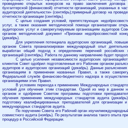
проведению открытых конкурсов на право заключения договора 
бухгалтерской (финансовой) отчетности организаций, указанных в ча
аудиторской деятельности» (сентябрь);примерный договор на проведе
отчетности организации (сентябрь)
.
С целью создания условий, препятствующих недобросовестн
услуг, а также оказания методической помощи организаторам откр
аудиторских услуг и саморегулируемым организациям аудиторов Сов
органом методический документ «Признаки недобросовестной конк
(декабрь).
Для укрепления потенциала аудиторских организаций, повыше
органом Совета проанализирован международный опыт деятельнос
выработан общий подход к определению перечней российских 
организаций (сентябрь). Работа по данному направлению будет продолж
С целью усиления независимости аудиторских организацийо
клиентов Совет одобрил подготовленные его Рабочим органом разъяс
аудиторов и аудиторских организаций (декабрь). Данные разъяснени
организациям в применении названных Правил, а также саморег
Федеральной службе финансово-бюджетного надзора в осуществлен
организациями этих Правил.
В условиях перехода к применению Международных стандарто
условий для обучения этим стандартам. Одной из мер в данном н
органом и одобрение Советом программы подготовки преподавате
обучения применению международных стандартов аудита (декабрь)
подготовку квалифицированных преподавателей для организации 
международных стандартов аудита.
По поручению Совета его Рабочий орган изучилмеждународный
совместного аудита (ноябрь). По результатам анализа такого опыта п
процедур в Российской Федерации.