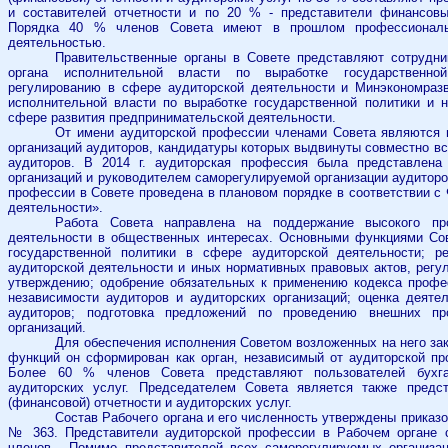
и составителей отчетности и по 20 % - представители финансовых
Порядка 40 % членов Совета имеют в прошлом профессиональн
деятельностью.
Правительственные органы в Совете представляют сотрудн
органа исполнительной власти по выработке государственной
регулированию в сфере аудиторской деятельности и Минэкономразв
исполнительной власти по выработке государственной политики и 
сфере развития предпринимательской деятельности.
От имени аудиторской профессии членами Совета являются 
организаций аудиторов, кандидатуры которых выдвинуты совместно в
аудиторов. В 2014 г. аудиторская профессия была представлена
организаций и руководителем саморегулируемой организации аудиторо
профессии в Совете проведена в плановом порядке в соответствии с
деятельности».
Работа Совета направлена на поддержание высокого про
деятельности в общественных интересах. Основными функциями Сов
государственной политики в сфере аудиторской деятельности; р
аудиторской деятельности и иных нормативных правовых актов, регу
утверждению; одобрение обязательных к применению кодекса профе
независимости аудиторов и аудиторских организаций; оценка деяте
аудиторов; подготовка предложений по проведению внешних пр
организаций.
Для обеспечения исполнения Советом возложенных на него за
функций он сформирован как орган, независимый от аудиторской пр
Более 60 % членов Совета представляют пользователей бухгал
аудиторских услуг. Председателем Совета является также предст
(финансовой) отчетности и аудиторских услуг.
Состав Рабочего органа и его численность утверждены приказо
№ 363. Представители аудиторской профессии в Рабочем органе 
членов. Помимо представителей всех саморегулируемых организац