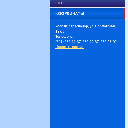
ОТЗЫВЫ
КООРДИНАТЫ:
Россия, г.Краснодар, ул. Сормовская,
197/1
Телефоны:
(861) 232-66-37, 232-60-37, 232-58-92
Написать письмо